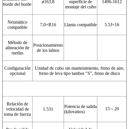
ø163,8
superficie de
1496-1612
borde del borde
montaje del cubo
Neumático
7,0×R16
Llanta compatible
5.5J×16
compatible
Método de
Posicionamiento
alineación de
de los labios
ruedas
Configuración
Unidad de cubo sin mantenimiento, freno de aire,
opcional
freno de leva tipo tambor "S", freno de disco
Relación de
Potencia de salida
15～20
velocidad de
1.531
(kilovatios)
toma de fuerza