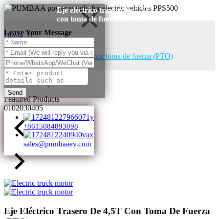
Eje eléctrico trasero de 4,5T
con toma de fuerza (PTO)
Leave Your Message
Home
Products
Eje eléctrico trasero de 4,5T con toma de fuerza (PTO)
Products Categories
Send
Featured Products
01
02
03
04
05
+8615084893098
sales@pumbaaev.com
Eje Eléctrico Trasero De 4,5T Con Toma De Fuerza