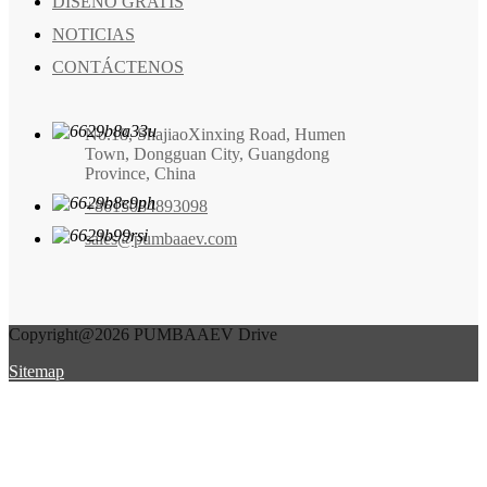
DISEÑO GRATIS
NOTICIAS
CONTÁCTENOS
No.18, ShajiaoXinxing Road, Humen
Town, Dongguan City, Guangdong
Province, China
+8615084893098
sales@pumbaaev.com
Copyright@2026 PUMBAAEV Drive
Sitemap