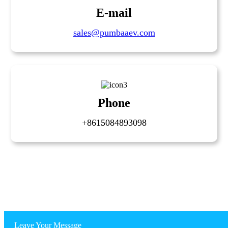
E-mail
sales@pumbaaev.com
Phone
+8615084893098
Leave Your Message