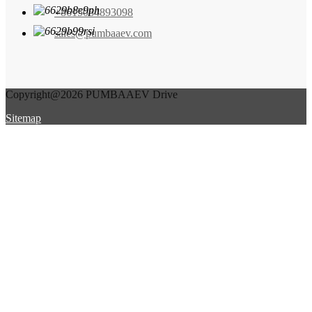
+8615084893098
sales@pumbaaev.com
Copyright@2026 PUMBAAEV Drive
Sitemap