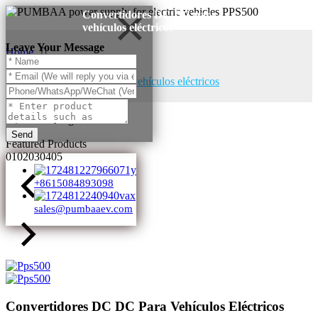
Convertidores DC DC para
vehículos eléctricos
Leave Your Message
Home
Products
Convertidores DC DC para vehículos eléctricos
Products Categories
Send
Featured Products
01
02
03
04
05
+8615084893098
sales@pumbaaev.com
Convertidores DC DC Para Vehículos Eléctricos