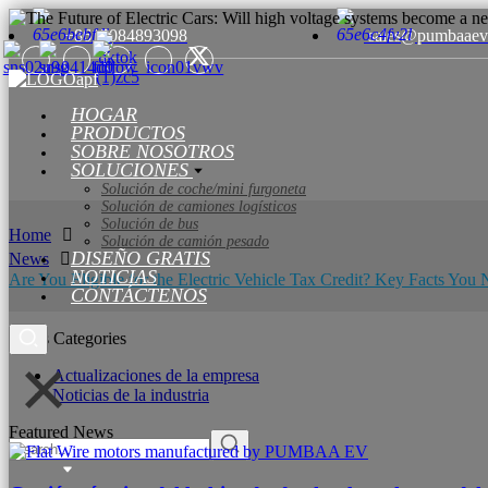
+8615084893098
sales@pumbaaev
HOGAR
PRODUCTOS
SOBRE NOSOTROS
SOLUCIONES
Solución de coche/mini furgoneta
Solución de camiones logísticos
Solución de bus
Home
Solución de camión pesado
DISEÑO GRATIS
News
NOTICIAS
Are You Eligible for the Electric Vehicle Tax Credit? Key Facts Yo
CONTÁCTENOS
News Categories
Actualizaciones de la empresa
Noticias de la industria
Featured News