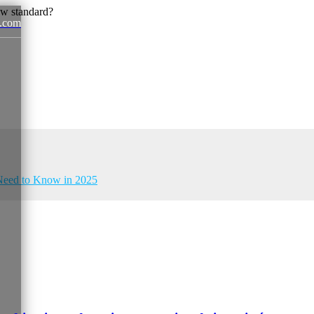
.com
News
u Need to Know in 2025