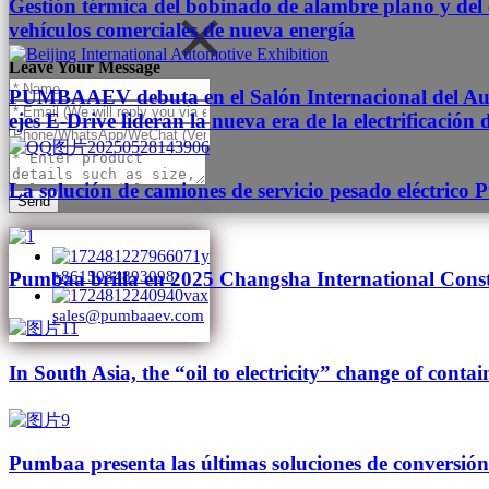
Gestión térmica del bobinado de alambre plano y del e
vehículos comerciales de nueva energía
Leave Your Message
PUMBAAEV debuta en el Salón Internacional del Autom
ejes E-Drive lideran la nueva era de la electrificació
La solución de camiones de servicio pesado eléctrico
Send
Pumbaa brilla en 2025 Changsha International Cons
+8615084893098
sales@pumbaaev.com
In South Asia, the “oil to electricity” change of contai
Pumbaa presenta las últimas soluciones de conversión 