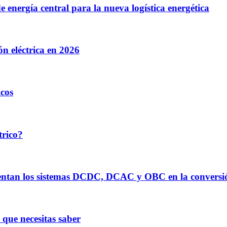
de energía central para la nueva logística energética
ón eléctrica en 2026
cos
trico?
imentan los sistemas DCDC, DCAC y OBC en la conversi
 que necesitas saber