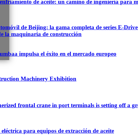
nfriamiento de aceite: un camino de ingeniería para me
óvil de Beijing: la gama completa de series E-Drive 
n de la maquinaria de construcción
 Pumbaa impulsa el éxito en el mercado europeo
truction Machinery Exhibition
nerized frontal crane in port terminals is setting off a g
eléctrica para equipos de extracción de aceite