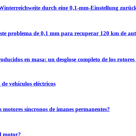
Winterreichweite durch eine 0,1-mm-Einstellung zurüc
en este problema de 0,1 mm para recuperar 120 km de au
roducidos en masa: un desglose completo de los rotore
de vehículos eléctricos
los motores síncronos de imanes permanentes?
el motor?