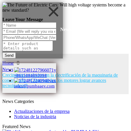
Leave Your Message
News
Send
Home
News
Crecimiento explosivo en la electrificación de la maquinaria de
+8615084893098
construcción: ¿Cómo pueden los motores lograr avances
tecnológicos?
sales@pumbaaev.com
News Categories
Actualizaciones de la empresa
Noticias de la industria
Featured News