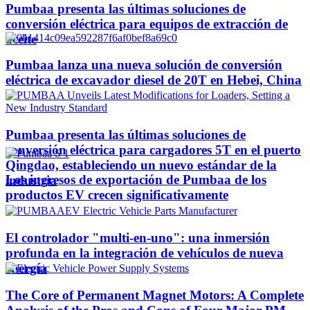
Pumbaa presenta las últimas soluciones de
conversión eléctrica para equipos de extracción de
aceite
Pumbaa lanza una nueva solución de conversión
eléctrica de excavador diesel de 20T en Hebei, China
Pumbaa presenta las últimas soluciones de
conversión eléctrica para cargadores 5T en el puerto
Qingdao, estableciendo un nuevo estándar de la
Los ingresos de exportación de Pumbaa de los
industria
productos EV crecen significativamente
El controlador "multi-en-uno": una inmersión
profunda en la integración de vehículos de nueva
energía
The Core of Permanent Magnet Motors: A Complete