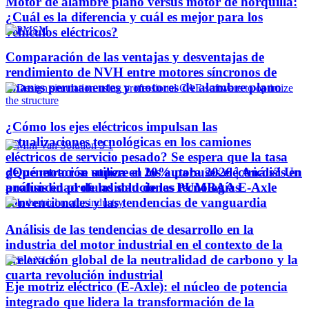
Motor de alambre plano versus motor de horquilla:
¿Cuál es la diferencia y cuál es mejor para los
vehículos eléctricos?
Comparación de las ventajas y desventajas de
rendimiento de NVH entre motores síncronos de
imanes permanentes y motores de alambre plano
¿Cómo los ejes eléctricos impulsan las
actualizaciones tecnológicas en los camiones
eléctricos de servicio pesado? Se espera que la tasa
¿Qué motor se utiliza en los autobuses eléctricos? Un
de penetración supere el 20% para 2026 | Análisis en
análisis en profundidad de las tecnologías
profundidad de las soluciones PUMBAA E-Axle
convencionales y las tendencias de vanguardia
Análisis de las tendencias de desarrollo en la
industria del motor industrial en el contexto de la
aceleración global de la neutralidad de carbono y la
cuarta revolución industrial
Eje motriz eléctrico (E-Axle): el núcleo de potencia
integrado que lidera la transformación de la