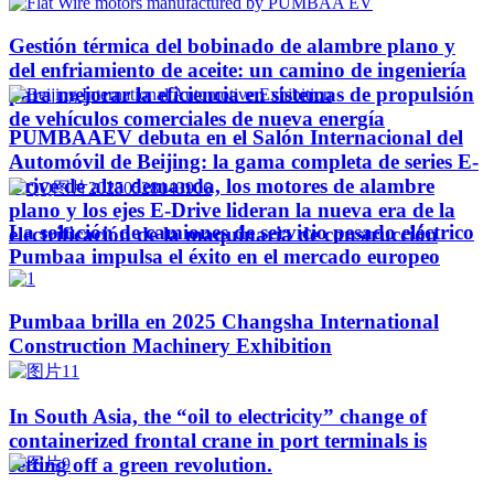
Gestión térmica del bobinado de alambre plano y
del enfriamiento de aceite: un camino de ingeniería
para mejorar la eficiencia en sistemas de propulsión
de vehículos comerciales de nueva energía
PUMBAAEV debuta en el Salón Internacional del
Automóvil de Beijing: la gama completa de series E-
Drive de alta demanda, los motores de alambre
plano y los ejes E-Drive lideran la nueva era de la
La solución de camiones de servicio pesado eléctrico
electrificación de la maquinaria de construcción
Pumbaa impulsa el éxito en el mercado europeo
Pumbaa brilla en 2025 Changsha International
Construction Machinery Exhibition
In South Asia, the “oil to electricity” change of
containerized frontal crane in port terminals is
setting off a green revolution.