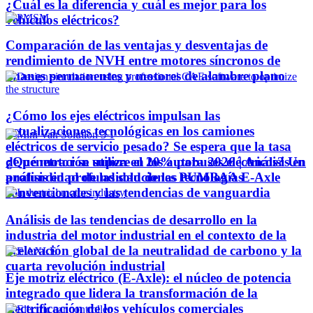
¿Cuál es la diferencia y cuál es mejor para los
vehículos eléctricos?
Comparación de las ventajas y desventajas de
rendimiento de NVH entre motores síncronos de
imanes permanentes y motores de alambre plano
¿Cómo los ejes eléctricos impulsan las
actualizaciones tecnológicas en los camiones
eléctricos de servicio pesado? Se espera que la tasa
¿Qué motor se utiliza en los autobuses eléctricos? Un
de penetración supere el 20% para 2026 | Análisis en
análisis en profundidad de las tecnologías
profundidad de las soluciones PUMBAA E-Axle
convencionales y las tendencias de vanguardia
Análisis de las tendencias de desarrollo en la
industria del motor industrial en el contexto de la
aceleración global de la neutralidad de carbono y la
cuarta revolución industrial
Eje motriz eléctrico (E-Axle): el núcleo de potencia
integrado que lidera la transformación de la
electrificación de los vehículos comerciales