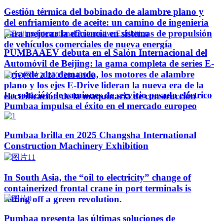
Gestión térmica del bobinado de alambre plano y
del enfriamiento de aceite: un camino de ingeniería
para mejorar la eficiencia en sistemas de propulsión
de vehículos comerciales de nueva energía
PUMBAAEV debuta en el Salón Internacional del
Automóvil de Beijing: la gama completa de series E-
Drive de alta demanda, los motores de alambre
plano y los ejes E-Drive lideran la nueva era de la
La solución de camiones de servicio pesado eléctrico
electrificación de la maquinaria de construcción
Pumbaa impulsa el éxito en el mercado europeo
Pumbaa brilla en 2025 Changsha International
Construction Machinery Exhibition
In South Asia, the “oil to electricity” change of
containerized frontal crane in port terminals is
setting off a green revolution.
Pumbaa presenta las últimas soluciones de