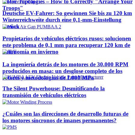
Rotor Topologies – How to Correctly "Arrange Your
Troops"
Deutsche EV-Fahrer: So gewinnen Sie bis zu 120 km
Winterreichweite durch eine 0,1-mm-Einstellung
zurück
Propietarios de vehículos eléctricos rusos: solucionen
este problema de 0,1 mm para recuperar 120 km de
autonomía en invierno
La ingeniería detrás de los motores de 30.000 RPM
producidos en masa: un desglose completo de los
rotores y metodologías de 1.000 MPa
The Silent Powerhouse: Desmitificando la
transmisión de vehículos eléctricos
¿Cuáles son las direcciones de desarrollo futuras de
los motores síncronos de imanes permanentes?