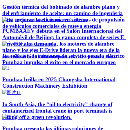
Gestión térmica del bobinado de alambre plano y
del enfriamiento de aceite: un camino de ingeniería
para mejorar la eficiencia en sistemas de propulsión
de vehículos comerciales de nueva energía
PUMBAAEV debuta en el Salón Internacional del
Automóvil de Beijing: la gama completa de series E-
Drive de alta demanda, los motores de alambre
plano y los ejes E-Drive lideran la nueva era de la
La solución de camiones de servicio pesado eléctrico
electrificación de la maquinaria de construcción
Pumbaa impulsa el éxito en el mercado europeo
Pumbaa brilla en 2025 Changsha International
Construction Machinery Exhibition
In South Asia, the “oil to electricity” change of
containerized frontal crane in port terminals is
setting off a green revolution.
Pumbaa presenta las últimas soluciones de