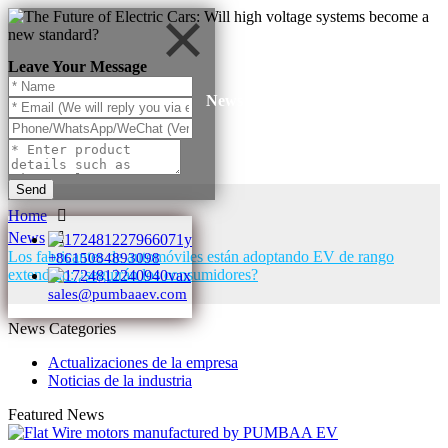
Leave Your Message
News
Send
Home
News
Los fabricantes de automóviles están adoptando EV de rango
+8615084893098
extendido: ¿seguirán los consumidores?
sales@pumbaaev.com
News Categories
Actualizaciones de la empresa
Noticias de la industria
Featured News