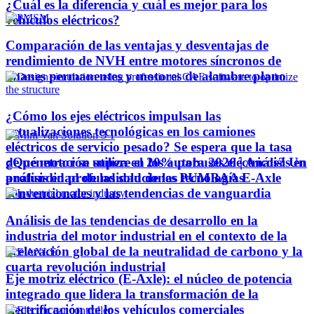
¿Cuál es la diferencia y cuál es mejor para los
vehículos eléctricos?
Comparación de las ventajas y desventajas de
rendimiento de NVH entre motores síncronos de
imanes permanentes y motores de alambre plano
¿Cómo los ejes eléctricos impulsan las
actualizaciones tecnológicas en los camiones
eléctricos de servicio pesado? Se espera que la tasa
¿Qué motor se utiliza en los autobuses eléctricos? Un
de penetración supere el 20% para 2026 | Análisis en
análisis en profundidad de las tecnologías
profundidad de las soluciones PUMBAA E-Axle
convencionales y las tendencias de vanguardia
Análisis de las tendencias de desarrollo en la
industria del motor industrial en el contexto de la
aceleración global de la neutralidad de carbono y la
cuarta revolución industrial
Eje motriz eléctrico (E-Axle): el núcleo de potencia
integrado que lidera la transformación de la
electrificación de los vehículos comerciales