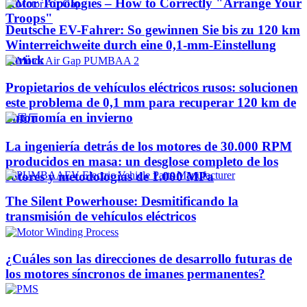
Rotor Topologies – How to Correctly "Arrange Your
Troops"
Deutsche EV-Fahrer: So gewinnen Sie bis zu 120 km
Winterreichweite durch eine 0,1-mm-Einstellung
zurück
Propietarios de vehículos eléctricos rusos: solucionen
este problema de 0,1 mm para recuperar 120 km de
autonomía en invierno
La ingeniería detrás de los motores de 30.000 RPM
producidos en masa: un desglose completo de los
rotores y metodologías de 1.000 MPa
The Silent Powerhouse: Desmitificando la
transmisión de vehículos eléctricos
¿Cuáles son las direcciones de desarrollo futuras de
los motores síncronos de imanes permanentes?