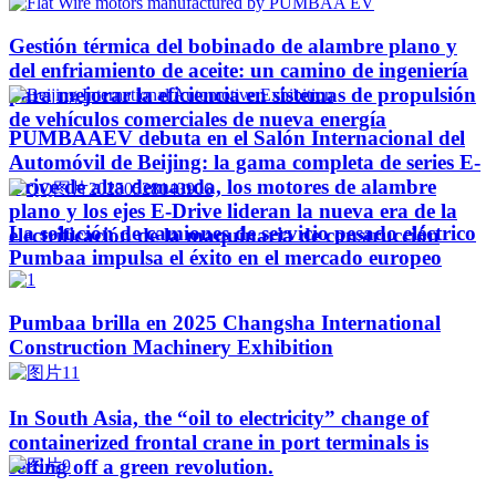
Gestión térmica del bobinado de alambre plano y
del enfriamiento de aceite: un camino de ingeniería
para mejorar la eficiencia en sistemas de propulsión
de vehículos comerciales de nueva energía
PUMBAAEV debuta en el Salón Internacional del
Automóvil de Beijing: la gama completa de series E-
Drive de alta demanda, los motores de alambre
plano y los ejes E-Drive lideran la nueva era de la
La solución de camiones de servicio pesado eléctrico
electrificación de la maquinaria de construcción
Pumbaa impulsa el éxito en el mercado europeo
Pumbaa brilla en 2025 Changsha International
Construction Machinery Exhibition
In South Asia, the “oil to electricity” change of
containerized frontal crane in port terminals is
setting off a green revolution.