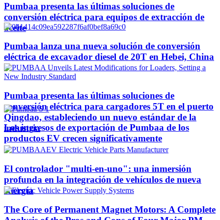
Pumbaa presenta las últimas soluciones de
conversión eléctrica para equipos de extracción de
aceite
Pumbaa lanza una nueva solución de conversión
eléctrica de excavador diesel de 20T en Hebei, China
Pumbaa presenta las últimas soluciones de
conversión eléctrica para cargadores 5T en el puerto
Qingdao, estableciendo un nuevo estándar de la
Los ingresos de exportación de Pumbaa de los
industria
productos EV crecen significativamente
El controlador "multi-en-uno": una inmersión
profunda en la integración de vehículos de nueva
energía
The Core of Permanent Magnet Motors: A Complete