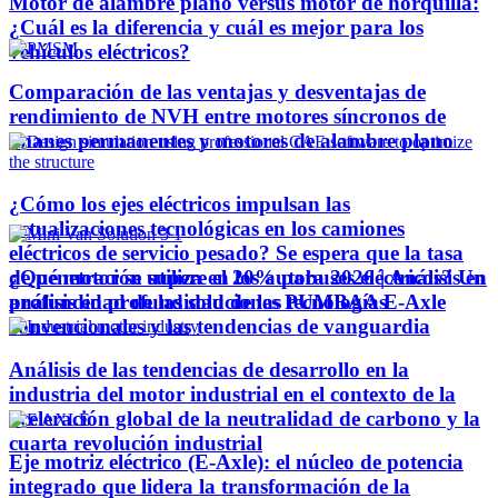
Motor de alambre plano versus motor de horquilla:
¿Cuál es la diferencia y cuál es mejor para los
vehículos eléctricos?
Comparación de las ventajas y desventajas de
rendimiento de NVH entre motores síncronos de
imanes permanentes y motores de alambre plano
¿Cómo los ejes eléctricos impulsan las
actualizaciones tecnológicas en los camiones
eléctricos de servicio pesado? Se espera que la tasa
¿Qué motor se utiliza en los autobuses eléctricos? Un
de penetración supere el 20% para 2026 | Análisis en
análisis en profundidad de las tecnologías
profundidad de las soluciones PUMBAA E-Axle
convencionales y las tendencias de vanguardia
Análisis de las tendencias de desarrollo en la
industria del motor industrial en el contexto de la
aceleración global de la neutralidad de carbono y la
cuarta revolución industrial
Eje motriz eléctrico (E-Axle): el núcleo de potencia
integrado que lidera la transformación de la