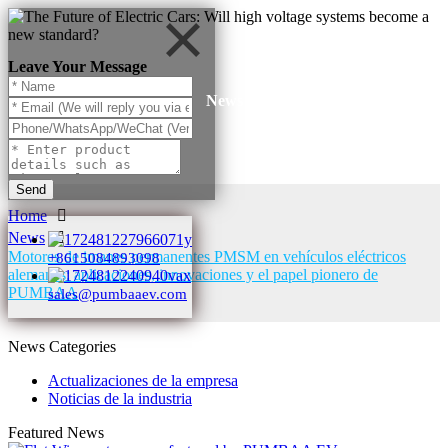
Leave Your Message
News
Send
Home
News
Motores de imanes permanentes PMSM en vehículos eléctricos
+8615084893098
alemanes: aplicaciones, innovaciones y el papel pionero de
PUMBAA
sales@pumbaaev.com
News Categories
Actualizaciones de la empresa
Noticias de la industria
Featured News