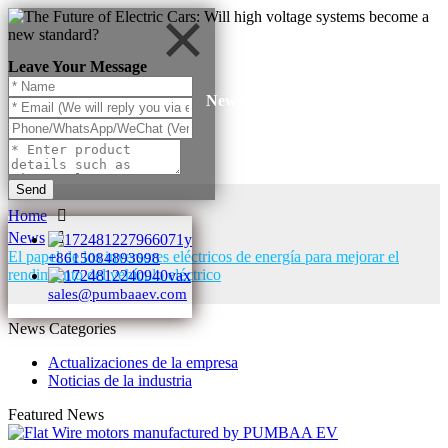
Leave Your Message
News
Send
Home
News
El papel de los inversores eléctricos de energía para mejorar el
+8615084893098
rendimiento del vehículo eléctrico
sales@pumbaaev.com
News Categories
Actualizaciones de la empresa
Noticias de la industria
Featured News