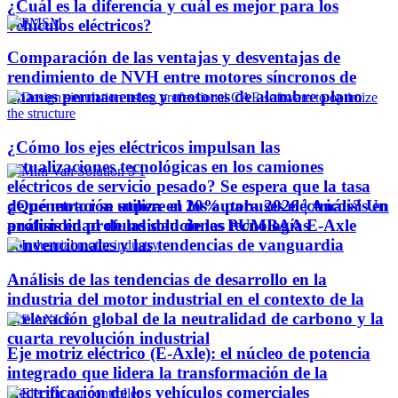
¿Cuál es la diferencia y cuál es mejor para los
vehículos eléctricos?
Comparación de las ventajas y desventajas de
rendimiento de NVH entre motores síncronos de
imanes permanentes y motores de alambre plano
¿Cómo los ejes eléctricos impulsan las
actualizaciones tecnológicas en los camiones
eléctricos de servicio pesado? Se espera que la tasa
¿Qué motor se utiliza en los autobuses eléctricos? Un
de penetración supere el 20% para 2026 | Análisis en
análisis en profundidad de las tecnologías
profundidad de las soluciones PUMBAA E-Axle
convencionales y las tendencias de vanguardia
Análisis de las tendencias de desarrollo en la
industria del motor industrial en el contexto de la
aceleración global de la neutralidad de carbono y la
cuarta revolución industrial
Eje motriz eléctrico (E-Axle): el núcleo de potencia
integrado que lidera la transformación de la
electrificación de los vehículos comerciales