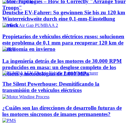
Rotor Topologies – How to Correctly "Arrange Your
Troops"
Deutsche EV-Fahrer: So gewinnen Sie bis zu 120 km
Winterreichweite durch eine 0,1-mm-Einstellung
zurück
Propietarios de vehículos eléctricos rusos: solucionen
este problema de 0,1 mm para recuperar 120 km de
autonomía en invierno
La ingeniería detrás de los motores de 30.000 RPM
producidos en masa: un desglose completo de los
rotores y metodologías de 1.000 MPa
The Silent Powerhouse: Desmitificando la
transmisión de vehículos eléctricos
¿Cuáles son las direcciones de desarrollo futuras de
los motores síncronos de imanes permanentes?