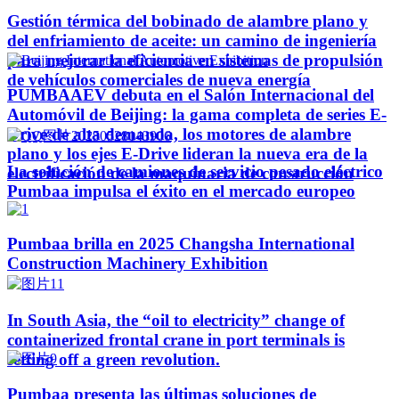
Gestión térmica del bobinado de alambre plano y
del enfriamiento de aceite: un camino de ingeniería
para mejorar la eficiencia en sistemas de propulsión
de vehículos comerciales de nueva energía
PUMBAAEV debuta en el Salón Internacional del
Automóvil de Beijing: la gama completa de series E-
Drive de alta demanda, los motores de alambre
plano y los ejes E-Drive lideran la nueva era de la
La solución de camiones de servicio pesado eléctrico
electrificación de la maquinaria de construcción
Pumbaa impulsa el éxito en el mercado europeo
Pumbaa brilla en 2025 Changsha International
Construction Machinery Exhibition
In South Asia, the “oil to electricity” change of
containerized frontal crane in port terminals is
setting off a green revolution.
Pumbaa presenta las últimas soluciones de