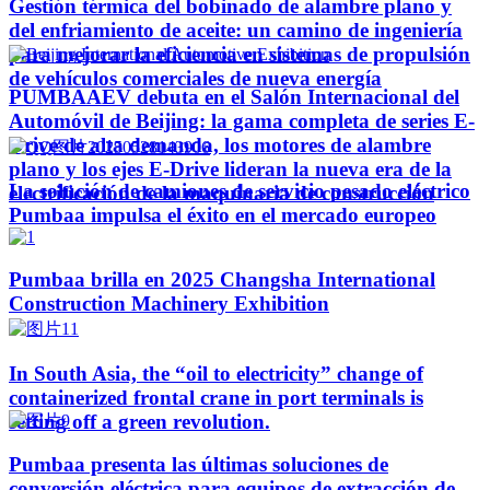
Gestión térmica del bobinado de alambre plano y
del enfriamiento de aceite: un camino de ingeniería
para mejorar la eficiencia en sistemas de propulsión
de vehículos comerciales de nueva energía
PUMBAAEV debuta en el Salón Internacional del
Automóvil de Beijing: la gama completa de series E-
Drive de alta demanda, los motores de alambre
plano y los ejes E-Drive lideran la nueva era de la
La solución de camiones de servicio pesado eléctrico
electrificación de la maquinaria de construcción
Pumbaa impulsa el éxito en el mercado europeo
Pumbaa brilla en 2025 Changsha International
Construction Machinery Exhibition
In South Asia, the “oil to electricity” change of
containerized frontal crane in port terminals is
setting off a green revolution.
Pumbaa presenta las últimas soluciones de
conversión eléctrica para equipos de extracción de