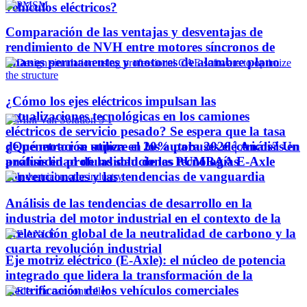
vehículos eléctricos?
Comparación de las ventajas y desventajas de
rendimiento de NVH entre motores síncronos de
imanes permanentes y motores de alambre plano
¿Cómo los ejes eléctricos impulsan las
actualizaciones tecnológicas en los camiones
eléctricos de servicio pesado? Se espera que la tasa
¿Qué motor se utiliza en los autobuses eléctricos? Un
de penetración supere el 20% para 2026 | Análisis en
análisis en profundidad de las tecnologías
profundidad de las soluciones PUMBAA E-Axle
convencionales y las tendencias de vanguardia
Análisis de las tendencias de desarrollo en la
industria del motor industrial en el contexto de la
aceleración global de la neutralidad de carbono y la
cuarta revolución industrial
Eje motriz eléctrico (E-Axle): el núcleo de potencia
integrado que lidera la transformación de la
electrificación de los vehículos comerciales