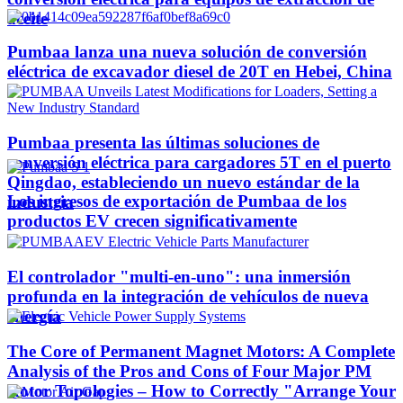
aceite
Pumbaa lanza una nueva solución de conversión
eléctrica de excavador diesel de 20T en Hebei, China
Pumbaa presenta las últimas soluciones de
conversión eléctrica para cargadores 5T en el puerto
Qingdao, estableciendo un nuevo estándar de la
Los ingresos de exportación de Pumbaa de los
industria
productos EV crecen significativamente
El controlador "multi-en-uno": una inmersión
profunda en la integración de vehículos de nueva
energía
The Core of Permanent Magnet Motors: A Complete
Analysis of the Pros and Cons of Four Major PM
Rotor Topologies – How to Correctly "Arrange Your