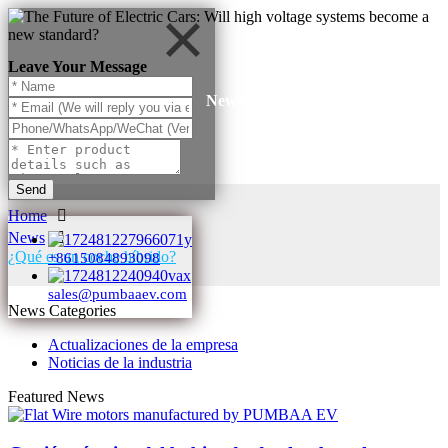
Leave Your Message
News
Send
Home
News
¿Qué es un coche híbrido?
+8615084893098
sales@pumbaaev.com
News Categories
Actualizaciones de la empresa
Noticias de la industria
Featured News