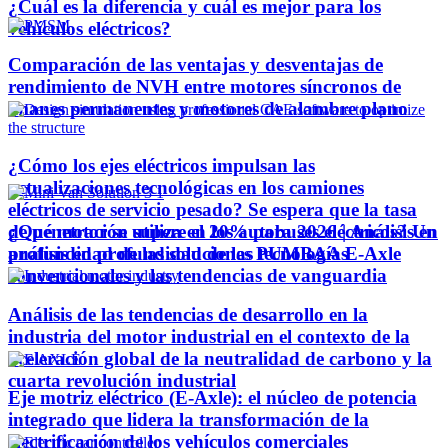
¿Cuál es la diferencia y cuál es mejor para los
vehículos eléctricos?
Comparación de las ventajas y desventajas de
rendimiento de NVH entre motores síncronos de
imanes permanentes y motores de alambre plano
¿Cómo los ejes eléctricos impulsan las
actualizaciones tecnológicas en los camiones
eléctricos de servicio pesado? Se espera que la tasa
¿Qué motor se utiliza en los autobuses eléctricos? Un
de penetración supere el 20% para 2026 | Análisis en
análisis en profundidad de las tecnologías
profundidad de las soluciones PUMBAA E-Axle
convencionales y las tendencias de vanguardia
Análisis de las tendencias de desarrollo en la
industria del motor industrial en el contexto de la
aceleración global de la neutralidad de carbono y la
cuarta revolución industrial
Eje motriz eléctrico (E-Axle): el núcleo de potencia
integrado que lidera la transformación de la
electrificación de los vehículos comerciales