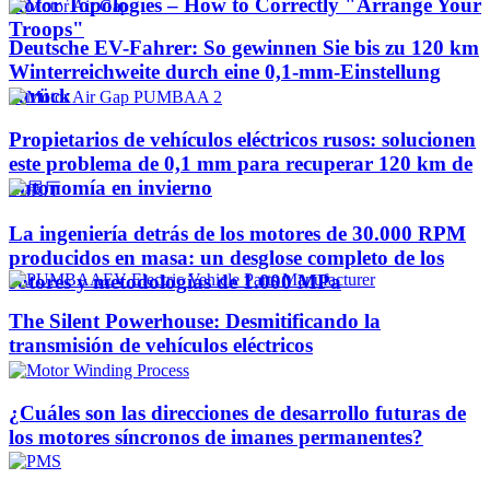
Rotor Topologies – How to Correctly "Arrange Your
Troops"
Deutsche EV-Fahrer: So gewinnen Sie bis zu 120 km
Winterreichweite durch eine 0,1-mm-Einstellung
zurück
Propietarios de vehículos eléctricos rusos: solucionen
este problema de 0,1 mm para recuperar 120 km de
autonomía en invierno
La ingeniería detrás de los motores de 30.000 RPM
producidos en masa: un desglose completo de los
rotores y metodologías de 1.000 MPa
The Silent Powerhouse: Desmitificando la
transmisión de vehículos eléctricos
¿Cuáles son las direcciones de desarrollo futuras de
los motores síncronos de imanes permanentes?