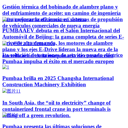
Gestión térmica del bobinado de alambre plano y
del enfriamiento de aceite: un camino de ingeniería
para mejorar la eficiencia en sistemas de propulsión
de vehículos comerciales de nueva energía
PUMBAAEV debuta en el Salón Internacional del
Automóvil de Beijing: la gama completa de series E-
Drive de alta demanda, los motores de alambre
plano y los ejes E-Drive lideran la nueva era de la
La solución de camiones de servicio pesado eléctrico
electrificación de la maquinaria de construcción
Pumbaa impulsa el éxito en el mercado europeo
Pumbaa brilla en 2025 Changsha International
Construction Machinery Exhibition
In South Asia, the “oil to electricity” change of
containerized frontal crane in port terminals is
setting off a green revolution.
Pumbaa presenta las últimas soluciones de