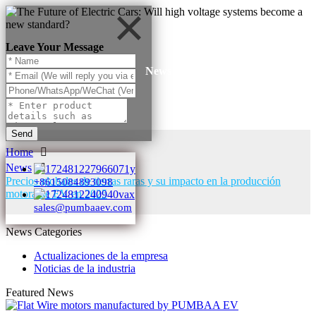
Leave Your Message
News
Send
Home
News
Precios globales de tierras raras y su impacto en la producción
+8615084893098
motora de EV en 2025
sales@pumbaaev.com
News Categories
Actualizaciones de la empresa
Noticias de la industria
Featured News